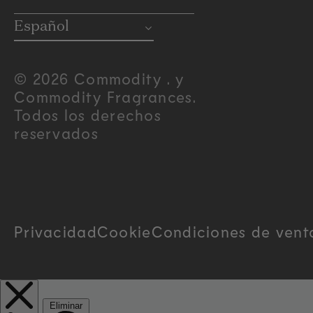
o
Español
u
© 2026 Commodity . y
Commodity Fragrances.
n
Todos los derechos
reservados
t
r
y
Privacidad
Cookie
Condiciones de vent
/