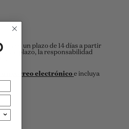
o
os en un plazo de 14 días a partir
o este plazo, la responsabilidad
te.
 un correo electrónico
e incluya