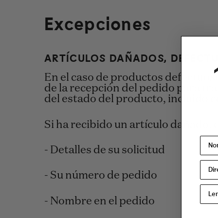
Excepciones
ARTÍCULOS DAÑADOS, DEFECT
En el caso de productos defectuoso
de la recepción del pedido para tr
del estado del producto, incluido c
Si ha recibido un artículo dañado,
- Detalles de su solicitud
- Su número de pedido
- Nombre en el pedido