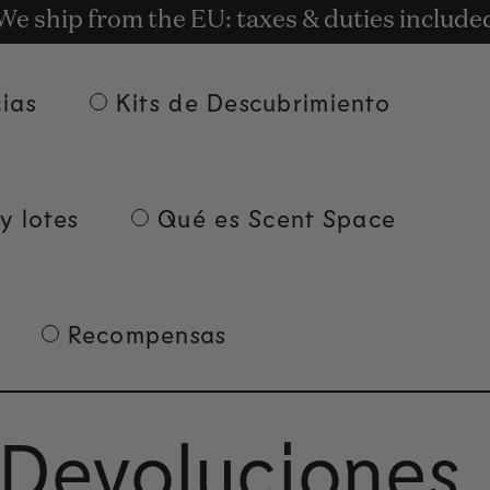
t rewards for shopping with Commodity.Cir
We ship from the EU: taxes & duties include
Entrega gratuita a partir de 135 euros.
ias
Kits de Descubrimiento
y lotes
Qué es Scent Space
Recompensas
e Devoluciones