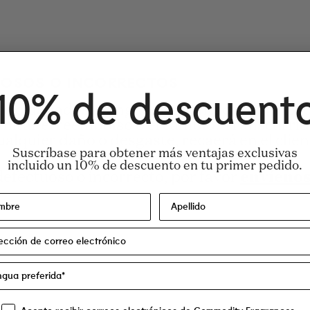
UOSOS O INCORRECTOS
10% de descuent
s o dañados, póngase en contacto con nosotr
amitar el reembolso o el cambio. Transcurrid
ualquier daño o desgaste, recaerá en el clien
Suscríbase para obtener más ventajas exclusivas
incluido un 10% de descuento en tu primer pedido.
 defectuoso o incorrecto, por favor
envíenos