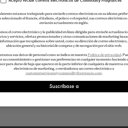
Acepto recibir correos electrónicos de Commodity Fragrances
 realizar el pedido
lmente estamos trabajando para enviarle correos electrónicos en su idioma preferi
a seleccionado el francés, el italiano, el polaco o el español, sus correos electrónicos 
amente el problema
enviarán actualmente en inglés.
amos el correo electrónico y la publicidad en línea dirigida para enviarle actualizaci
frascos de cristal. Por favor, manipúlelos c
ctos y servicios, ofertas promocionales y otras comunicaciones de marketing basa
 información que recopilamos sobre usted, como su dirección de correo electrónico,
ubicación general y su historial de compras y de navegación por el sitio web.
rification. We require clear, unedited photo
return and inspection. If sufficient document
atamos sus datos de personal como se indica en nuestra
Política de privacidad
. Pu
ar su consentimiento o gestionar sus preferencias en cualquier momento haciendo c
 a replacement or refund.
lace para darse de baja que aparece en la parte inferior de cualquiera de nuestros c
electrónicos de marketing, o enviándonos un correo electrónico a
customerserviceeu@commodityfragrances.com
.
Suscríbase a
stra política de devoluciones, póngase en c
rances.eu