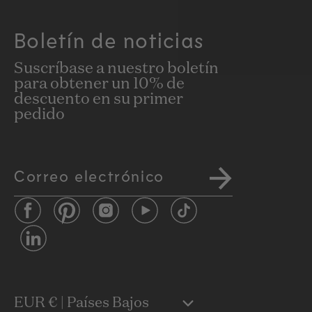
Boletín de noticias
Suscríbase a nuestro boletín
para obtener un 10% de
descuento en su primer
pedido
Correo electrónico
Facebook
Pinterest
Instagram
YouTube
TikTok
LinkedIn
C
EUR € | Países Bajos