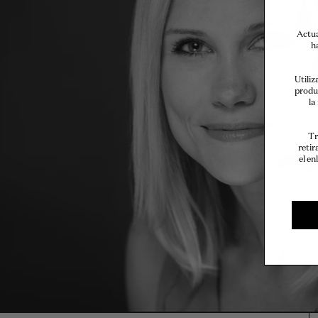
Actua
h
Utiliz
produ
la
Tr
retir
el en