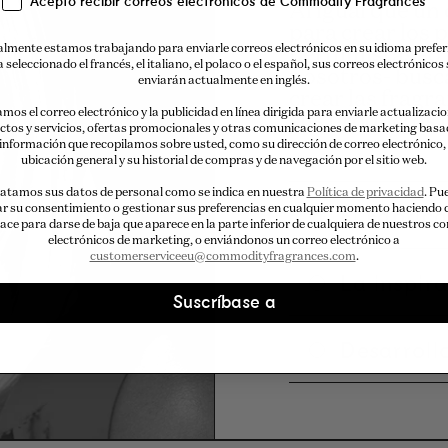
Acepto recibir correos electrónicos de Commodity Fragrances
Al igual que un
para crear los 
lmente estamos trabajando para enviarle correos electrónicos en su idioma preferi
perfumistas -o
a seleccionado el francés, el italiano, el polaco o el español, sus correos electrónicos 
nosotros- busc
enviarán actualmente en inglés.
crear las frag
amos el correo electrónico y la publicidad en línea dirigida para enviarle actualizaci
sus productos
ctos y servicios, ofertas promocionales y otras comunicaciones de marketing basa
 información que recopilamos sobre usted, como su dirección de correo electrónico,
ubicación general y su historial de compras y de navegación por el sitio web.
atamos sus datos de personal como se indica en nuestra
Política de privacidad
. Pu
El Fabric
ar su consentimiento o gestionar sus preferencias en cualquier momento haciendo c
lace para darse de baja que aparece en la parte inferior de cualquiera de nuestros c
electrónicos de marketing, o enviándonos un correo electrónico a
customerserviceeu@commodityfragrances.com
.
La inspir
Suscríbase a
Desarroll