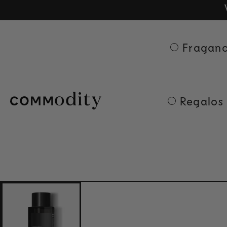
Ge
Skip to content
Fraganc
Regalos 
Skip to product
information