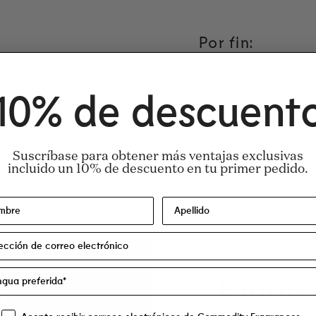
Por fin:
Musgo de
Azahar
10% de descuent
roble
Suscríbase para obtener más ventajas exclusivas
incluido un 10% de descuento en tu primer pedido.
ohol Denat.), Parfum/Fragancia, Aqua/Agua/
eaping Bunny.
Donna