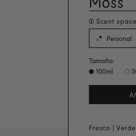
Moss
Scent space
Personal
Tamaño:
100ml
3
Añ
Fresco |
Verde