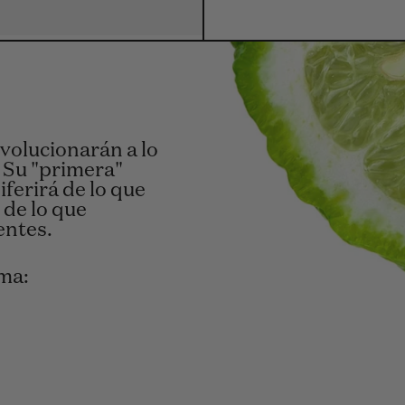
evolucionarán a lo
: Su "primera"
iferirá de lo que
 de lo que
entes.
oma: