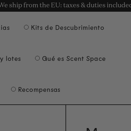
t rewards for shopping with Commodity.Cir
We ship from the EU: taxes & duties include
Entrega gratuita a partir de 135 euros.
ias
Kits de Descubrimiento
y lotes
Qué es Scent Space
Recompensas