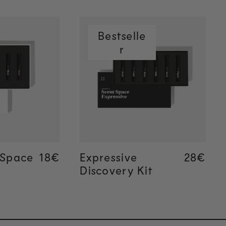
Bestselle
r
dir
Añadir
mente
rápidamente
 Space
Regular price
18€
Regular price
18€
Expressive
Regular
28€
Regular
28€
Discovery Kit