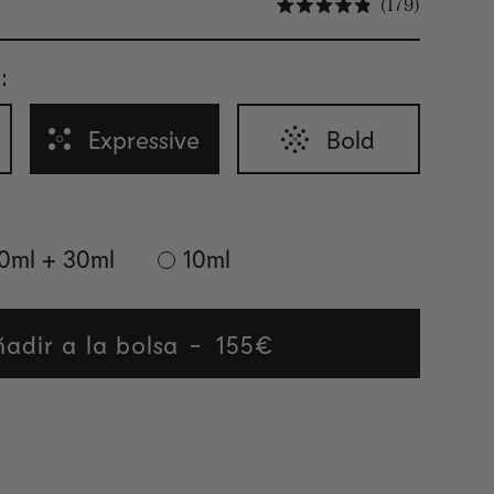
Haz clic 
179
Calificado 4.9 d
:
Expressive
Bold
0ml + 30ml
10ml
adir a la bolsa
Regular
155€
price