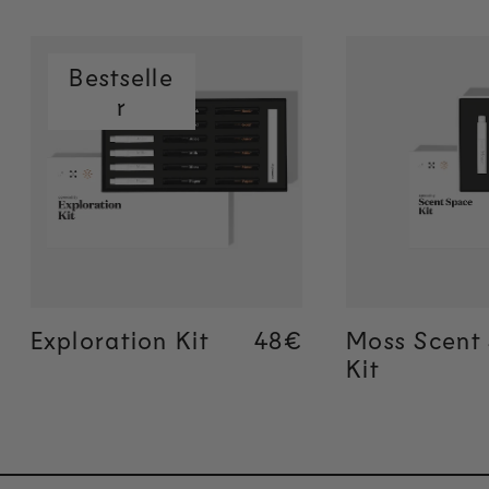
Bestselle
r
Añadir
Aña
rápidamente
rápida
Exploration Kit
Regular price
48€
Regular price
48€
Moss Scent
Kit