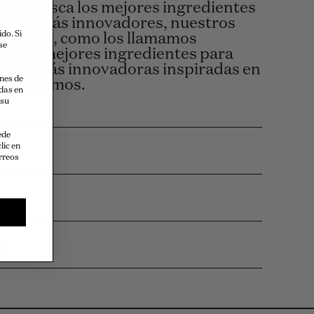
 chef busca los mejores ingredientes
platos más innovadores, nuestros
do. Si
 Makers, como los llamamos
se
an los mejores ingredientes para
rances más innovadoras inspiradas en
ones de
 homónimos.
das en
 su
ede
ante
lic en
orreos
ación
o