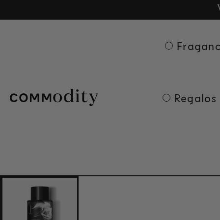
Ge
Skip to content
Fraganc
Regalos 
Skip to product
information