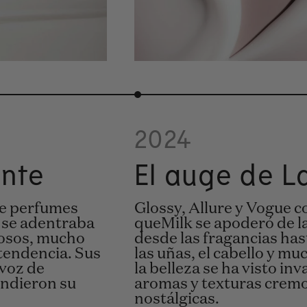
2024
ante
El auge de L
de perfumes
Glossy, Allure y Vogue c
 se adentraba
queMilk se apoderó de la
mosos, mucho
desde las fragancias hast
 tendencia. Sus
las uñas, el cabello y m
 voz de
la belleza se ha visto in
endieron su
aromas y texturas cremo
nostálgicas.