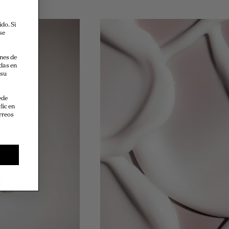
do. Si
se
ones de
das en
 su
ede
lic en
orreos