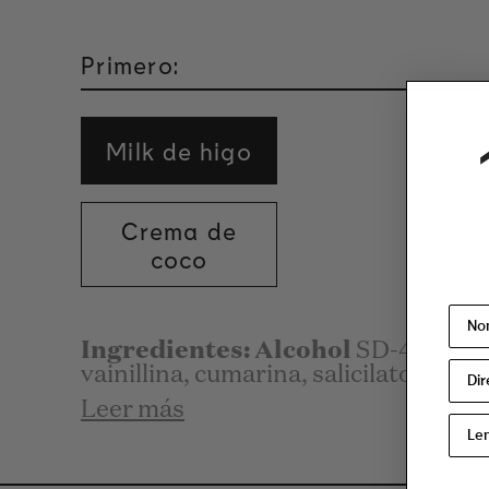
Primero:
Milk de higo
Crema de
coco
Ingredientes: Alcohol
SD-40-B (al
vainillina, cumarina, salicilato de ben
Leer más