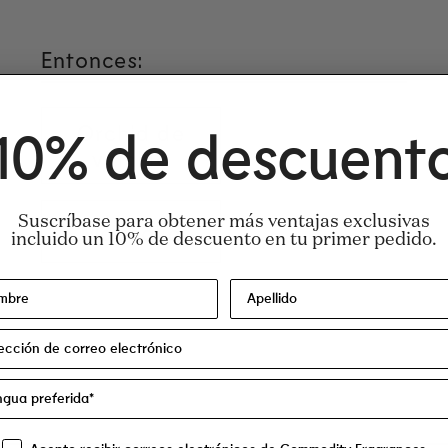
Entonces:
Orchid de
10% de descuent
vainilla
Suscríbase para obtener más ventajas exclusivas
Magnolia
incluido un 10% de descuento en tu primer pedido.
cohol desnaturalizado), perfume, agua, tet
cilo, linalool, acetato de linalilo, trimetilci