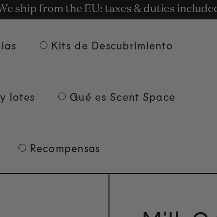
t rewards for shopping with Commodity.Cir
We ship from the EU: taxes & duties include
Entrega gratuita a partir de 135 euros.
ias
Kits de Descubrimiento
y lotes
Qué es Scent Space
Recompensas