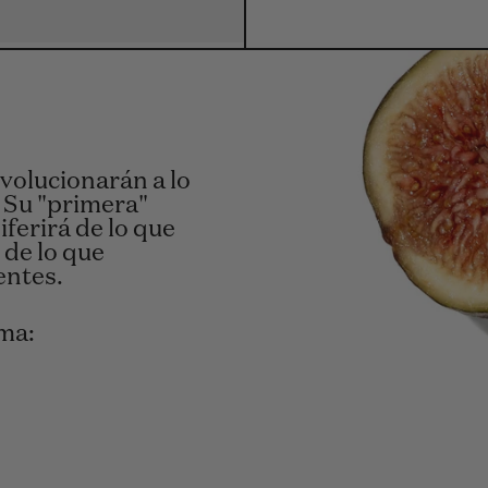
evolucionarán a lo
: Su "primera"
iferirá de lo que
 de lo que
entes.
oma: