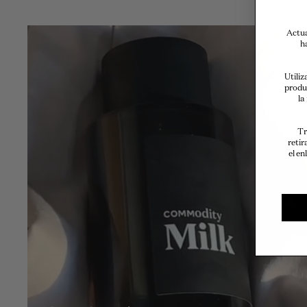
Actua
h
Utiliz
produ
la
Tr
retir
el en