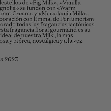
destellos de «Fig Milk», «Vanilla
gnolia» se funden con «Warm
onut Cream» y «Macadamia Milk».
aboración con Emma, de Perfumerism
orado todas las fragancias lactónicas
esta fragancia floral gourmand es su
ideal de nuestra Milk , la más
sa y etérea, nostálgica y a la vez
en 2027.