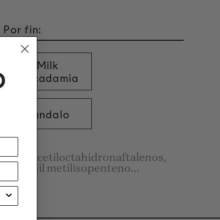
Por fin:
Milk
o
macadamia
Sándalo
rametilacetiloctahidronaftalenos,
clopentenil metilisopenteno...