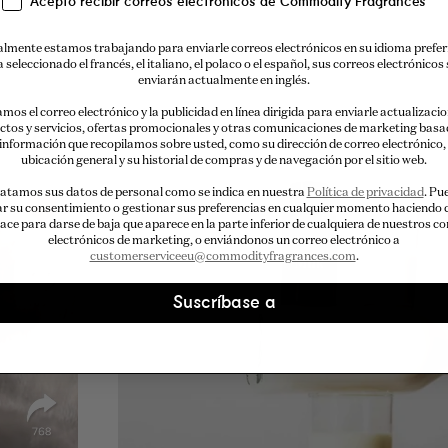
Acepto recibir correos electrónicos de Commodity Fragrances
lmente estamos trabajando para enviarle correos electrónicos en su idioma preferi
a seleccionado el francés, el italiano, el polaco o el español, sus correos electrónicos 
enviarán actualmente en inglés.
amos el correo electrónico y la publicidad en línea dirigida para enviarle actualizaci
ctos y servicios, ofertas promocionales y otras comunicaciones de marketing basa
 información que recopilamos sobre usted, como su dirección de correo electrónico,
ubicación general y su historial de compras y de navegación por el sitio web.
atamos sus datos de personal como se indica en nuestra
Política de privacidad
. Pu
ar su consentimiento o gestionar sus preferencias en cualquier momento haciendo c
lace para darse de baja que aparece en la parte inferior de cualquiera de nuestros c
electrónicos de marketing, o enviándonos un correo electrónico a
customerserviceeu@commodityfragrances.com
.
Suscríbase a