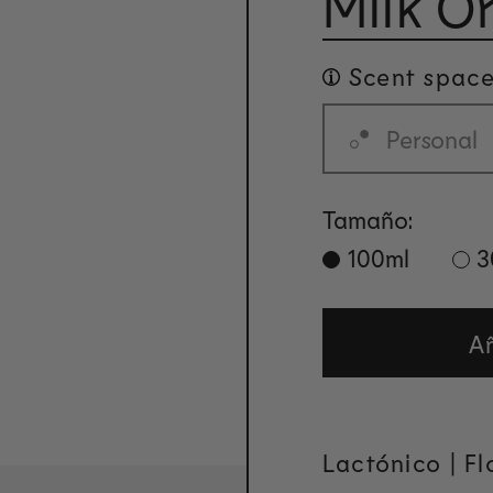
Milk O
Scent space
Personal
Tamaño:
100ml
3
Añ
Lactónico | Flo