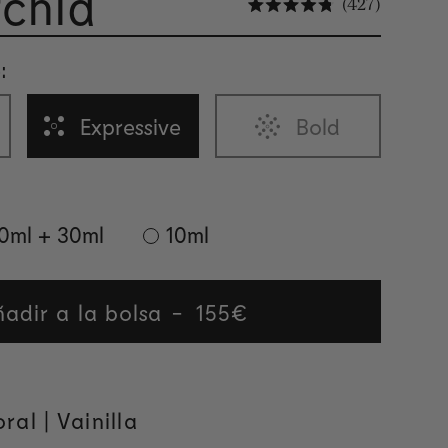
rchid
Haz clic 
427
Calificado 4.8 d
:
Expressive
Bold
0ml + 30ml
10ml
adir a la bolsa
Regular
155€
price
ral | Vainilla