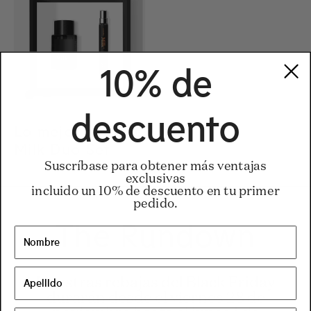
10% de
descuento
Lo mejor de
Regular price
85€
Regular price
85€
Milk Duo Set
Suscríbase para obtener más ventajas
exclusivas
incluido un 10% de descuento en tu primer
pedido.
The Rundown
Nuestras rebajas del Black Friday
durarán desde el viernes 28 de