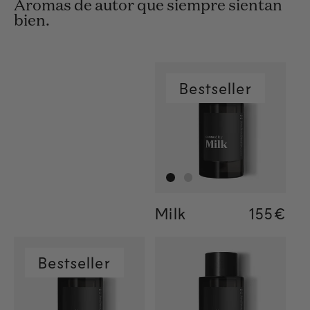
Aromas de autor que siempre sientan
bien.
Bestseller
Milk
Regular
155€
Regular
155€
Regular
34€
Bestseller