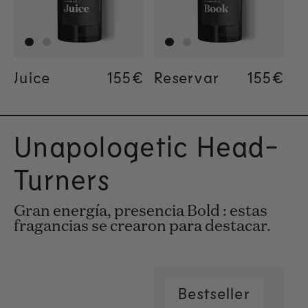
Juice
Regular price
155€
Regular price
155€
Regular price
34€
Reservar
Regular
155€
Regular
155€
Regular
34€
Unapologetic Head-
Turners
Gran energía, presencia Bold : estas
fragancias se crearon para destacar.
Bestseller