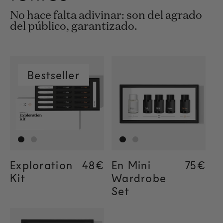
No hace falta adivinar: son del agrado
del público, garantizado.
Bestseller
Exploration
Regular price
48€
Regular price
48€
En Mini
Regula
75€
Kit
Wardrobe
Set