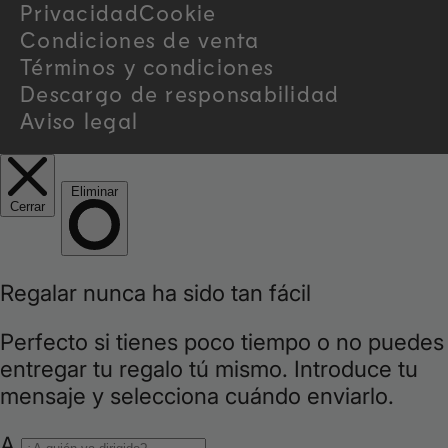
Privacidad
Cookie
y
Condiciones de venta
/
Términos y condiciones
Descargo de responsabilidad
r
Aviso legal
e
g
i
o
n